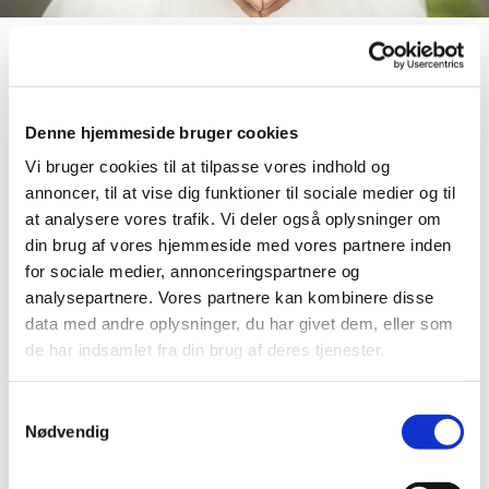
Vielse og velsignelse
Denne hjemmeside bruger cookies
Vi bruger cookies til at tilpasse vores indhold og
annoncer, til at vise dig funktioner til sociale medier og til
at analysere vores trafik. Vi deler også oplysninger om
Som par er I velkomne i Tjæreby eller Alsønderup
din brug af vores hjemmeside med vores partnere inden
kirke til kirkelig vielse, såfremt I har tilknytning til
for sociale medier, annonceringspartnere og
en af kirkerne.
analysepartnere. Vores partnere kan kombinere disse
Tilknytning betyder mindst en af følgende:
data med andre oplysninger, du har givet dem, eller som
de har indsamlet fra din brug af deres tjenester.
At mindst en af jer bor bor i Tjæreby eller
Alsønderup sogn.
S
At mindst en af jer tidligere har haft bopæl i
Nødvendig
a
sognet.
At I har nære pårørende, der bor i sognet.
m
At I har nære pårørende, som er begravet på
t