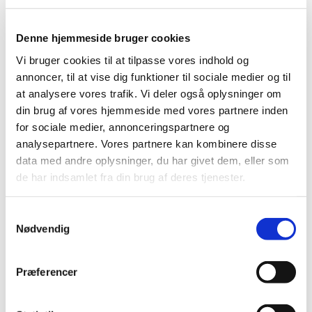
indhold og dybde. Vi bruger både lydfiler, noder og
tekst, så alle kan være med.
Denne hjemmeside bruger cookies
Korsang er godt for både krop og psyke, det er
Vi bruger cookies til at tilpasse vores indhold og
afstressende og opløftende og man er altid i godt
annoncer, til at vise dig funktioner til sociale medier og til
humør efter en øveaften.
at analysere vores trafik. Vi deler også oplysninger om
din brug af vores hjemmeside med vores partnere inden
for sociale medier, annonceringspartnere og
analysepartnere. Vores partnere kan kombinere disse
data med andre oplysninger, du har givet dem, eller som
de har indsamlet fra din brug af deres tjenester.
S
Nødvendig
a
m
t
Præferencer
y
k
4 til 5 gange om året medvirker koret ved