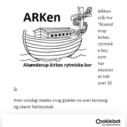
ARKen
står for
"Alsønd
erup
kirkes
rytmisk
e kor,
som
har
eksister
et lidt
over 10
år
Hver onsdag mødes vi og glæder os over korsang
og skønt fællesskab.
Repertoiret er nutidig, rytmisk musik
(dansk/engelsk) iblandet gospel. Gode sange med