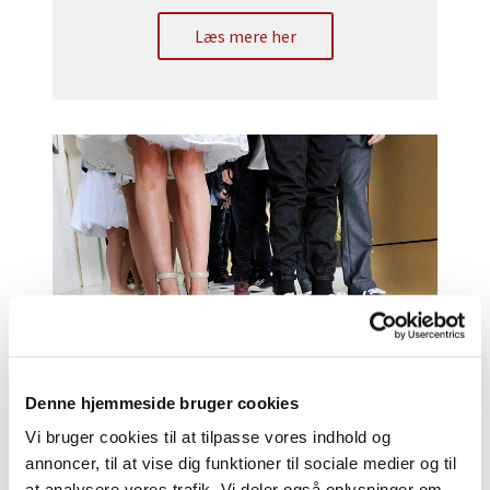
Læs mere her
Konfirmation
Indskrivning til konfirmation og info om
Denne hjemmeside bruger cookies
forløbet
Vi bruger cookies til at tilpasse vores indhold og
annoncer, til at vise dig funktioner til sociale medier og til
Læs mere her
at analysere vores trafik. Vi deler også oplysninger om