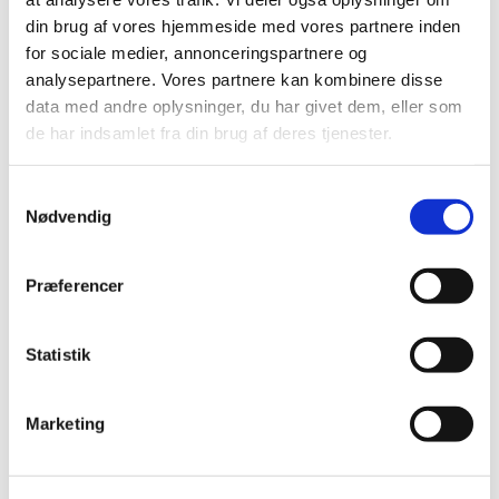
din brug af vores hjemmeside med vores partnere inden
for sociale medier, annonceringspartnere og
analysepartnere. Vores partnere kan kombinere disse
data med andre oplysninger, du har givet dem, eller som
de har indsamlet fra din brug af deres tjenester.
S
Nødvendig
a
m
t
Præferencer
y
Vielse og kirkelig velsignelse
k
Skal I giftes, så læs mere her
k
Statistik
e
v
Læs mere her
Marketing
a
l
g