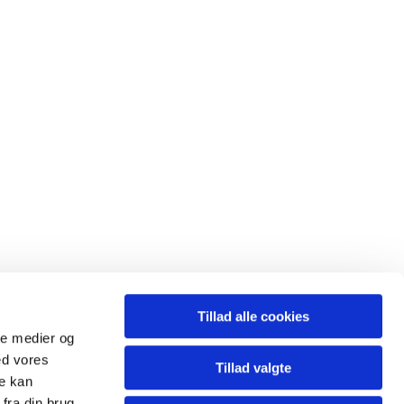
Tillad alle cookies
ale medier og
ed vores
Tillad valgte
re kan
fra din brug