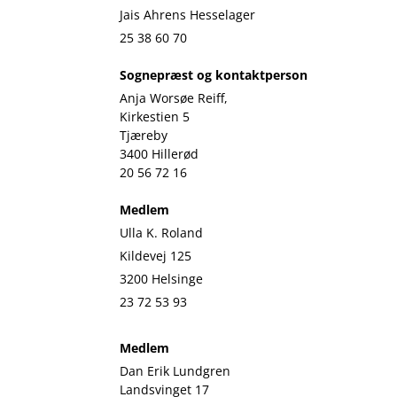
Jais Ahrens Hesselager
25 38 60 70
Sognepræst og kontaktperson
Anja Worsøe Reiff,
Kirkestien 5
Tjæreby
3400 Hillerød
20 56 72 16
Medlem
Ulla K. Roland
Kildevej 125
3200 Helsinge
23 72 53 93
Medlem
Dan Erik Lundgren
Landsvinget 17