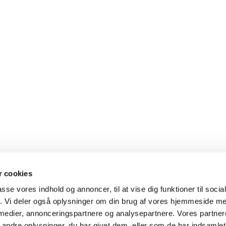
 cookies
passe vores indhold og annoncer, til at vise dig funktioner til soci
fik. Vi deler også oplysninger om din brug af vores hjemmeside m
 medier, annonceringspartnere og analysepartnere. Vores partne
ndre oplysninger, du har givet dem, eller som de har indsamlet 