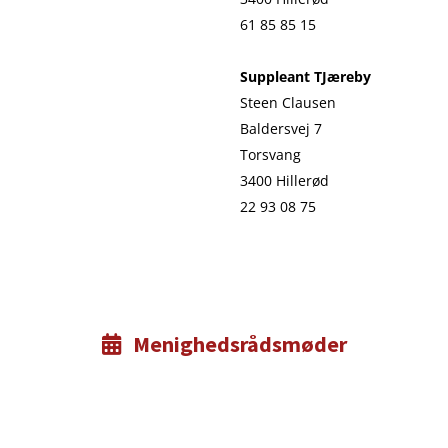
61 85 85 15
Suppleant TJæreby
Steen Clausen
Baldersvej 7
Torsvang
3400 Hillerød
22 93 08 75
Menighedsrådsmøder
