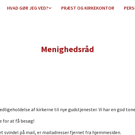
HVAD GØR JEG VED?
PRÆST OG KIRKEKONTOR
PERS
Menighedsråd
ligeholdelse af kirkerne til nye gudstjenester. Vi har en god tone 
e for at få besøg!
et svindel på mail, er mailadresser fjernet fra hjemmesiden.