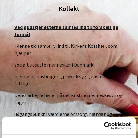
Kollekt
Ved gudstjenesterne samles ind til forskellige
formål
I denne tid samler vi ind til Kirkens Korshær, som
hjælper
socialt udsatte mennesker i Danmark:
hjemløse, misbrugere, psykisk syge, ensomme og
fattige.
Deres arbejde hviler på det kristne menneskesyn og
tager
udgangspunkt i værdierne omsorg, nærvær og
respekt:
”Ethvert menneske er enestående og værdifuldt i