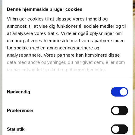
sig selv.
Denne hjemmeside bruger cookies
Derfor er vores mission at værne om vores
Vi bruger cookies til at tilpasse vores indhold og
medmennesker
annoncer, til at vise dig funktioner til sociale medier og til
ved at give basal hjælp og ved at protestere mod
at analysere vores trafik. Vi deler også oplysninger om
nedgøring
din brug af vores hjemmeside med vores partnere inden
for sociale medier, annonceringspartnere og
og overgreb.”
analysepartnere. Vores partnere kan kombinere disse
data med andre oplysninger, du har givet dem, eller som
de har indsamlet fra din brug af deres tjenester.
Sådan støtter du Kirkens Korshær
MobilePay valgfrit bidrag til 316800.
S
Nødvendig
a
SMS ”kirke” til SMS 1416 og støt med 150 kr. én
m
gang.
t
Præferencer
Bankoverførsel til reg. 9541 konto 5401429.
y
k
k
Statistik