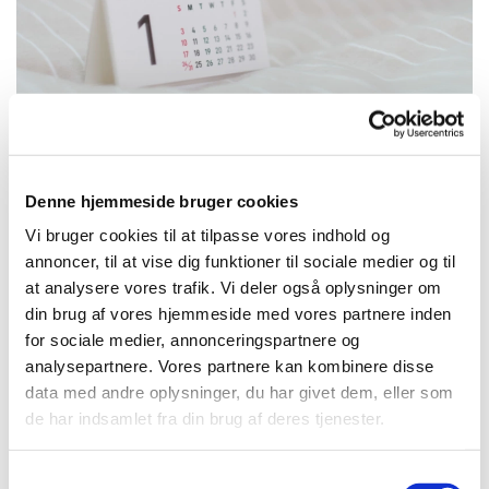
Denne hjemmeside bruger cookies
Vi bruger cookies til at tilpasse vores indhold og
Tirsdag 12. januar 2027, kl. 18:00
annoncer, til at vise dig funktioner til sociale medier og til
at analysere vores trafik. Vi deler også oplysninger om
Smedens Hus, Ravnsbjergvej 6, 3400
din brug af vores hjemmeside med vores partnere inden
Hillerød
for sociale medier, annonceringspartnere og
analysepartnere. Vores partnere kan kombinere disse
data med andre oplysninger, du har givet dem, eller som
de har indsamlet fra din brug af deres tjenester.
S