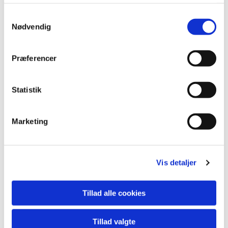
S
Nødvendig
a
m
t
Præferencer
y
k
k
Statistik
e
v
Marketing
a
l
g
Vis detaljer
Tillad alle cookies
Tillad valgte