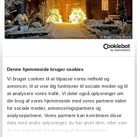
© Foto: Lone Bach
Denne hjemmeside bruger cookies
Torsdag 24. december 2026, kl. 15:30
- 16:30
Vi bruger cookies til at tilpasse vores indhold og
annoncer, til at vise dig funktioner til sociale medier og til
at analysere vores trafik. Vi deler også oplysninger om
Alsønderup kirke, Ravnsbjergvej 6,
din brug af vores hjemmeside med vores partnere inden
3400 Hillerød
for sociale medier, annonceringspartnere og
analysepartnere. Vores partnere kan kombinere disse
Sognepræst Anja Worsøe Reiff
data med andre oplysninger, du har givet dem, eller som
de har indsamlet fra din brug af deres tjenester.