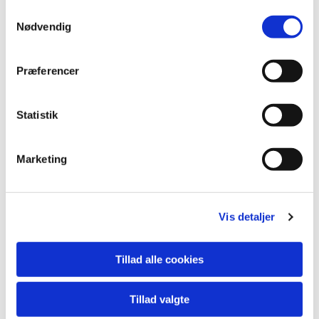
S
Nødvendig
a
m
t
Præferencer
y
k
k
Statistik
e
v
Marketing
a
l
g
Vis detaljer
Tillad alle cookies
Du vil måske også kunne lide...
Tillad valgte