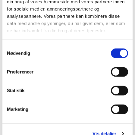
din brug af vores hjemmeside med vores partnere inden
for sociale medier, annonceringspartnere og
analysepartnere. Vores partnere kan kombinere disse
Jul for de 0-2 årige
data med andre oplysninger, du har givet dem, eller som
de har indsamlet fra din brug af deres tjenester.
Juleevangeliet fortælles med dukketeater. Børnene må
gerne medbringe et hjemmelavet hjerte i farverne hvid,
S
lilla og guld. Hjertet kommer på kirkens juletræ.
Nødvendig
a
Vuggestuer, dagplejere og forældre eller
m
bedsteforældre med småbørn er varmt velkomne!
t
Præferencer
y
k
k
Statistik
e
v
Marketing
a
l
g
Vis detaljer