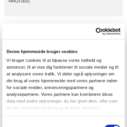
Gratis
Ved dansegudstjenesterne sparer vi på ordene, og
giver kroppen plads til at udtrykke sig.
Med enkle cirkeldanse lukker vi op for betydningen af
Denne hjemmeside bruger cookies
evangeliet. Vi danser til kendte salmer, klassisk musik
Vi bruger cookies til at tilpasse vores indhold og
og folkemusik. Hver anden gang danser vi til levende
annoncer, til at vise dig funktioner til sociale medier og til
musik.
at analysere vores trafik. Vi deler også oplysninger om
din brug af vores hjemmeside med vores partnere inden
Tilmelding senest mandag inden på awr@km.dk
for sociale medier, annonceringspartnere og
Praktisk: Vi mødes i menighedshuset ved siden af
analysepartnere. Vores partnere kan kombinere disse
kirken "Smedens Hus" og lærer de 6 enkle danse.
data med andre oplysninger, du har givet dem, eller som
Derefter spiser vi et let måltid sammen, inden vi går
de har indsamlet fra din brug af deres tjenester.
over til i kirken og sætter det hele sammen til en
gudstjeneste. Maden er gratis.
S