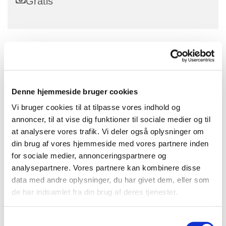
Gratis
Ved dansegudstjenesterne sparer vi på ordene, og
giver kroppen plads til at udtrykke sig.
Med enkle cirkeldanse lukker vi op for betydningen af
Denne hjemmeside bruger cookies
evangeliet. Vi danser til kendte salmer, klassisk musik
Vi bruger cookies til at tilpasse vores indhold og
og folkemusik. Hver anden gang danser vi til levende
annoncer, til at vise dig funktioner til sociale medier og til
musik.
at analysere vores trafik. Vi deler også oplysninger om
din brug af vores hjemmeside med vores partnere inden
Tilmelding senest mandag inden på awr@km.dk
for sociale medier, annonceringspartnere og
Praktisk: Vi mødes i menighedshuset ved siden af
analysepartnere. Vores partnere kan kombinere disse
kirken "Smedens Hus" og lærer de 6 enkle danse.
data med andre oplysninger, du har givet dem, eller som
Derefter spiser vi et let måltid sammen, inden vi går
de har indsamlet fra din brug af deres tjenester.
over til i kirken og sætter det hele sammen til en
gudstjeneste. Maden er gratis.
S