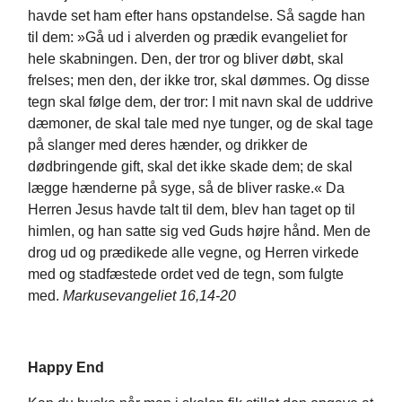
havde set ham efter hans opstandelse. Så sagde han
til dem: »Gå ud i alverden og prædik evangeliet for
hele skabningen. Den, der tror og bliver døbt, skal
frelses; men den, der ikke tror, skal dømmes. Og disse
tegn skal følge dem, der tror: I mit navn skal de uddrive
dæmoner, de skal tale med nye tunger, og de skal tage
på slanger med deres hænder, og drikker de
dødbringende gift, skal det ikke skade dem; de skal
lægge hænderne på syge, så de bliver raske.« Da
Herren Jesus havde talt til dem, blev han taget op til
himlen, og han satte sig ved Guds højre hånd. Men de
drog ud og prædikede alle vegne, og Herren virkede
med og stadfæstede ordet ved de tegn, som fulgte
med.
Markusevangeliet 16,14-20
Happy End