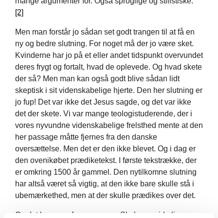
mange argumenter for. Også sproglige og stilistiske.
[2]
Men man forstår jo sådan set godt trangen til at få en
ny og bedre slutning. For noget må der jo være sket.
Kvinderne har jo på et eller andet tidspunkt overvundet
deres frygt og fortalt, hvad de oplevede. Og hvad skete
der så? Men man kan også godt blive sådan lidt
skeptisk i sit videnskabelige hjerte. Den her slutning er
jo fup! Det var ikke det Jesus sagde, og det var ikke
det der skete. Vi var mange teologistuderende, der i
vores nyvundne videnskabelige frelsthed mente at den
her passage måtte fjernes fra den danske
oversættelse. Men det er den ikke blevet. Og i dag er
den ovenikøbet prædiketekst. I første tekstrække, der
er omkring 1500 år gammel. Den nytilkomne slutning
har altså været så vigtig, at den ikke bare skulle stå i
ubemærkethed, men at der skulle prædikes over det.
Og det kan man forarges over. Skal man virkelig