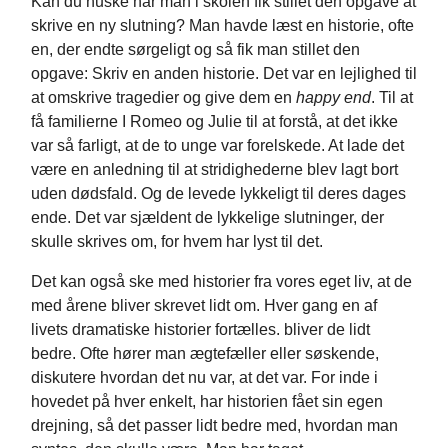
Kan du huske når man i skolen fik stillet den opgave at
skrive en ny slutning? Man havde læst en historie, ofte
en, der endte sørgeligt og så fik man stillet den
opgave: Skriv en anden historie. Det var en lejlighed til
at omskrive tragedier og give dem en
happy end
. Til at
få familierne I Romeo og Julie til at forstå, at det ikke
var så farligt, at de to unge var forelskede. At lade det
være en anledning til at stridighederne blev lagt bort
uden dødsfald. Og de levede lykkeligt til deres dages
ende. Det var sjældent de lykkelige slutninger, der
skulle skrives om, for hvem har lyst til det.
Det kan også ske med historier fra vores eget liv, at de
med årene bliver skrevet lidt om. Hver gang en af
livets dramatiske historier fortælles. bliver de lidt
bedre. Ofte hører man ægtefæller eller søskende,
diskutere hvordan det nu var, at det var. For inde i
hovedet på hver enkelt, har historien fået sin egen
drejning, så det passer lidt bedre med, hvordan man