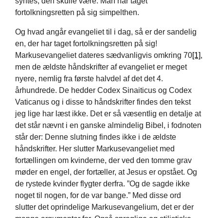
syntes, den skulle være. Man har taget
fortolkningsretten på sig simpelthen.
Og hvad angår evangeliet til i dag, så er der sandelig
en, der har taget fortolkningsretten på sig!
Markusevangeliet dateres sædvanligvis omkring 70
[1]
,
men de ældste håndskrifter af evangeliet er meget
nyere, nemlig fra første halvdel af det det 4.
århundrede. De hedder Codex Sinaiticus og Codex
Vaticanus og i disse to håndskrifter findes den tekst
jeg lige har læst ikke. Det er så væsentlig en detalje at
det står nævnt i en ganske almindelig Bibel, i fodnoten
står der: Denne slutning findes ikke i de ældste
håndskrifter. Her slutter Markusevangeliet med
fortællingen om kvinderne, der ved den tomme grav
møder en engel, der fortæller, at Jesus er opstået. Og
de rystede kvinder flygter derfra. ”Og de sagde ikke
noget til nogen, for de var bange.” Med disse ord
slutter det oprindelige Markusevangelium, det er der