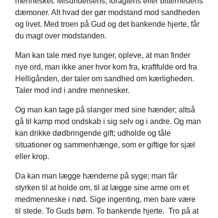
mennesket. Misundelsens, foragtens eller bitterhedens
dæmoner. Alt hvad der gør modstand mod sandheden
og livet. Med troen på Gud og det bankende hjerte, får
du magt over modstanden.
Man kan tale med nye tunger, opleve, at man finder
nye ord, man ikke aner hvor kom fra, kraftfulde ord fra
Helligånden, der taler om sandhed om kærligheden.
Taler mod ind i andre mennesker.
Og man kan tage på slanger med sine hænder; altså
gå til kamp mod ondskab i sig selv og i andre. Og man
kan drikke dødbringende gift; udholde og tåle
situationer og sammenhænge, som er giftige for sjæl
eller krop.
Da kan man lægge hænderne på syge; man får
styrken til at holde om, til at lægge sine arme om et
medmenneske i nød. Sige ingenting, men bare være
til stede. To Guds børn. To bankende hjerte. Tro på at