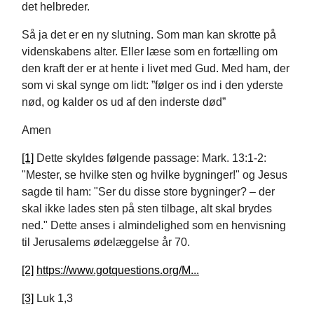
det helbreder.
Så ja det er en ny slutning. Som man kan skrotte på
videnskabens alter. Eller læse som en fortælling om
den kraft der er at hente i livet med Gud. Med ham, der
som vi skal synge om lidt: ”følger os ind i den yderste
nød, og kalder os ud af den inderste død”
Amen
[1]
Dette skyldes følgende passage: Mark. 13:1-2:
"Mester, se hvilke sten og hvilke bygninger!" og Jesus
sagde til ham: "Ser du disse store bygninger? – der
skal ikke lades sten på sten tilbage, alt skal brydes
ned." Dette anses i almindelighed som en henvisning
til Jerusalems ødelæggelse år 70.
[2]
https://www.gotquestions.org/M...
[3]
Luk 1,3