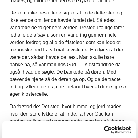
mødes, og hvor derfor den store lykke er at finde.
De to munke besluttede sig for at finde dette sted og
ikke vende om, før de havde fundet det. Således
vandrede de to gennem verden. Bestod utallige farer,
led alle de afsavn, som en vandring gennem hele
verden fordrer; og alle de fristelser, som kan lede et
menneske bort fra sit mål, afviste de. En dør skal der
være dér, sådan havde de læst. Man skulle bare
banke på, så var man hos Gud. Til sidst fandt de da
også, hvad de søgte. De bankede på døren. Med
bævende hjerte så de døren gå op. Og da de trådte
ind og løftede deres øjne, befandt hver af dem sig i sin
egen klostercelle.
Da forstod de: Det sted, hvor himmel og jord mødes,
hvor den store lykke er at finde, ja hvor Gud kan
mødes, er ikke ved verdens ende, men her på denne
jord, hvor Gud har sat os.”