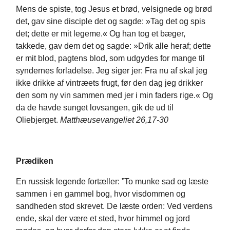
Mens de spiste, tog Jesus et brød, velsignede og brød
det, gav sine disciple det og sagde: »Tag det og spis
det; dette er mit legeme.« Og han tog et bæger,
takkede, gav dem det og sagde: »Drik alle heraf; dette
er mit blod, pagtens blod, som udgydes for mange til
syndernes forladelse. Jeg siger jer: Fra nu af skal jeg
ikke drikke af vintræets frugt, før den dag jeg drikker
den som ny vin sammen med jer i min faders rige.« Og
da de havde sunget lovsangen, gik de ud til
Oliebjerget.
Matthæusevangeliet 26,17-30
Prædiken
En russisk legende fortæller: ”To munke sad og læste
sammen i en gammel bog, hvor visdommen og
sandheden stod skrevet. De læste orden: Ved verdens
ende, skal der være et sted, hvor himmel og jord