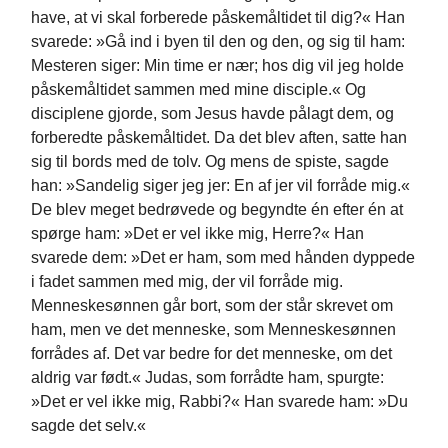
have, at vi skal forberede påskemåltidet til dig?« Han
svarede: »Gå ind i byen til den og den, og sig til ham:
Mesteren siger: Min time er nær; hos dig vil jeg holde
påskemåltidet sammen med mine disciple.« Og
disciplene gjorde, som Jesus havde pålagt dem, og
forberedte påskemåltidet. Da det blev aften, satte han
sig til bords med de tolv. Og mens de spiste, sagde
han: »Sandelig siger jeg jer: En af jer vil forråde mig.«
De blev meget bedrøvede og begyndte én efter én at
spørge ham: »Det er vel ikke mig, Herre?« Han
svarede dem: »Det er ham, som med hånden dyppede
i fadet sammen med mig, der vil forråde mig.
Menneskesønnen går bort, som der står skrevet om
ham, men ve det menneske, som Menneskesønnen
forrådes af. Det var bedre for det menneske, om det
aldrig var født.« Judas, som forrådte ham, spurgte:
»Det er vel ikke mig, Rabbi?« Han svarede ham: »Du
sagde det selv.«