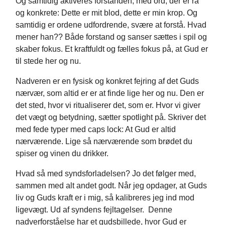
Og samtidig aktiveres forstanden, med ord, der er rå
og konkrete: Dette er mit blod, dette er min krop. Og
samtidig er ordene udfordrende, svære at forstå. Hvad
mener han?? Både forstand og sanser sættes i spil og
skaber fokus. Et kraftfuldt og fælles fokus på, at Gud er
til stede her og nu.
Nadveren er en fysisk og konkret fejring af det Guds
nærvær, som altid er er at finde lige her og nu. Den er
det sted, hvor vi ritualiserer det, som er. Hvor vi giver
det vægt og betydning, sætter spotlight på. Skriver det
med fede typer med caps lock: At Gud er altid
nærværende. Lige så nærværende som brødet du
spiser og vinen du drikker.
Hvad så med syndsforladelsen? Jo det følger med,
sammen med alt andet godt. Når jeg opdager, at Guds
liv og Guds kraft er i mig, så kalibreres jeg ind mod
ligevægt. Ud af syndens fejltagelser. Denne
nadverforståelse har et gudsbillede, hvor Gud er