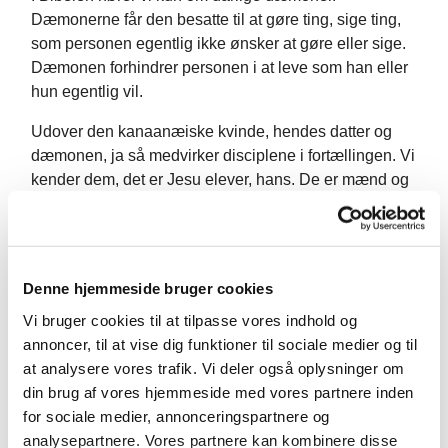
Dæmonerne får den besatte til at gøre ting, sige ting,
som personen egentlig ikke ønsker at gøre eller sige.
Dæmonen forhindrer personen i at leve som han eller
hun egentlig vil.
Udover den kanaanæiske kvinde, hendes datter og
dæmonen, ja så medvirker disciplene i fortællingen. Vi
kender dem, det er Jesu elever, hans. De er mænd og
dermed i fortællingens univers højerestående. Men vi
ved jo godt, at det ikke gør dem klogere end de fleste
andre, de er en blandet skare og ikke alle er jøder.
Selvforståelsen har de ikke problemer med, den er for
Denne hjemmeside bruger cookies
det meste høj.
Vi bruger cookies til at tilpasse vores indhold og
Til sidst har vi Jesus. Han er jøde, han er mand, han er
annoncer, til at vise dig funktioner til sociale medier og til
lærer. Ja han er profet, måske endda den ventede
at analysere vores trafik. Vi deler også oplysninger om
befrier, Messias. Han er Guds søn og repræsenterer
din brug af vores hjemmeside med vores partnere inden
det øverste niveau i fortællingen.
for sociale medier, annonceringspartnere og
analysepartnere. Vores partnere kan kombinere disse