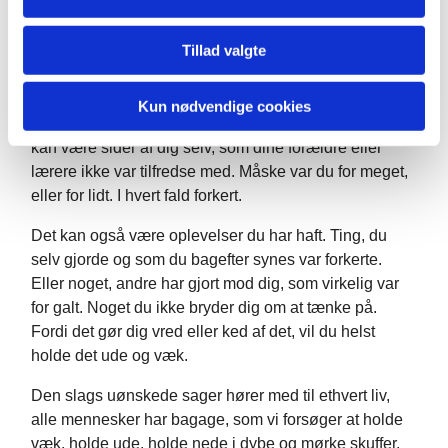
Så hvad vil fortællingen lære os i det perspektiv?
Tillad valgte
Den kanaanæiske kvinde kunne meget vel
symbolisere noget i livet, du ikke bryder dig om. Noget,
Kun nødvendige cookies
du har forsøgt at undertrykke eller gemme væk. Det
kan være sider af dig selv, som dine forældre eller
lærere ikke var tilfredse med. Måske var du for meget,
eller for lidt. I hvert fald forkert.
Det kan også være oplevelser du har haft. Ting, du
selv gjorde og som du bagefter synes var forkerte.
Eller noget, andre har gjort mod dig, som virkelig var
for galt. Noget du ikke bryder dig om at tænke på.
Fordi det gør dig vred eller ked af det, vil du helst
holde det ude og væk.
Den slags uønskede sager hører med til ethvert liv,
alle mennesker har bagage, som vi forsøger at holde
væk, holde ude, holde nede i dybe og mørke skuffer,