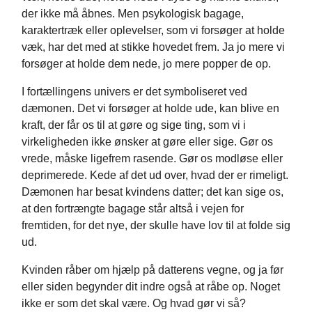
der ikke må åbnes. Men psykologisk bagage,
karaktertræk eller oplevelser, som vi forsøger at holde
væk, har det med at stikke hovedet frem. Ja jo mere vi
forsøger at holde dem nede, jo mere popper de op.
I fortællingens univers er det symboliseret ved
dæmonen. Det vi forsøger at holde ude, kan blive en
kraft, der får os til at gøre og sige ting, som vi i
virkeligheden ikke ønsker at gøre eller sige. Gør os
vrede, måske ligefrem rasende. Gør os modløse eller
deprimerede. Kede af det ud over, hvad der er rimeligt.
Dæmonen har besat kvindens datter; det kan sige os,
at den fortrængte bagage står altså i vejen for
fremtiden, for det nye, der skulle have lov til at folde sig
ud.
Kvinden råber om hjælp på datterens vegne, og ja før
eller siden begynder dit indre også at råbe op. Noget
ikke er som det skal være. Og hvad gør vi så?