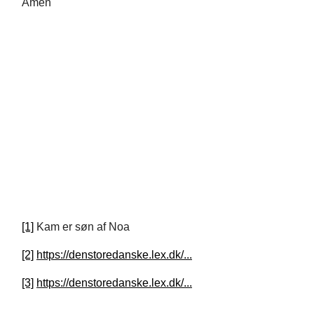
Amen
[1]
Kam er søn af Noa
[2]
https://denstoredanske.lex.dk/...
[3]
https://denstoredanske.lex.dk/...