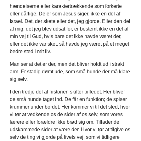
hændelserne eller karaktertrækkende som forkerte
eller dårlige. De er som Jesus siger, ikke en del af
Israel. Det, der skete eller det, jeg gjorde. Eller den del
af mig, det jeg blev udsat for, er bestemt ikke en del af
min vej til Gud, hvis bare det ikke havde været der,
eller det ikke var sket, så havde jeg været på et meget
bedre sted i mit liv.
Man ser at det er der, men det bliver holdt ud i strakt
arm. Er stadig dømt ude, som små hunde der må klare
sig selv.
I den tredje del af historien skifter billedet. Her bliver
de små hunde taget ind. De får en funktion; de spiser
krummer under bordet. Her kommer vi til det sted, hvor
vi tør at vedkende os de sider af os selv, som vores
lærere eller forældre ikke brød sig om. Tillader de
udskammede sider at være der. Hvor vi tør at tilgive os
selv de ting vi gjorde på livets vej, som vi tidligere