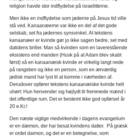
religion havde stor indflydelse på israelitterne.
Men ikke en indflydelse som jøderne på Jesus tid ville
stå ved. Kanaanæerne var ikke en del af det gode
selskab, set fra jødernes synsvinkel. At tekstens
kanaanæer er kvinde gør jo ikke sagen bedre, set med
datidens briller. Man så kvinden som en laverestående
eksistens end manden (Husk på at Adam blev skabt
først) så en kanaanæisk kvinde er virkelig langt nede
på rangstien og ikke en person, som en ærværdig
jødisk mand har lyst til at komme i nærheden af.
Derudover opfører tekstens kanaanæiske kvinde helt
uhørt: Hun henvender sig højlydt til fremmede mænd i
det offentlige rum. Det er bestemt ikke god opførsel år
20 e.Kr.!
Den næste vigtige medvirkende i dagens evangelium
er en dæmon, der har besat kvindens datter. På græsk
er ordet daimon, og det er en betegnelse, som