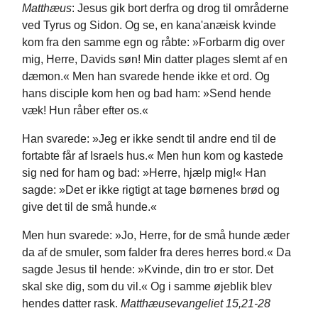
Matthæus
: Jesus gik bort derfra og drog til områderne
ved Tyrus og Sidon. Og se, en kana'anæisk kvinde
kom fra den samme egn og råbte: »Forbarm dig over
mig, Herre, Davids søn! Min datter plages slemt af en
dæmon.« Men han svarede hende ikke et ord. Og
hans disciple kom hen og bad ham: »Send hende
væk! Hun råber efter os.«
Han svarede: »Jeg er ikke sendt til andre end til de
fortabte får af Israels hus.« Men hun kom og kastede
sig ned for ham og bad: »Herre, hjælp mig!« Han
sagde: »Det er ikke rigtigt at tage børnenes brød og
give det til de små hunde.«
Men hun svarede: »Jo, Herre, for de små hunde æder
da af de smuler, som falder fra deres herres bord.« Da
sagde Jesus til hende: »Kvinde, din tro er stor. Det
skal ske dig, som du vil.« Og i samme øjeblik blev
hendes datter rask.
Matthæusevangeliet 15,21-28