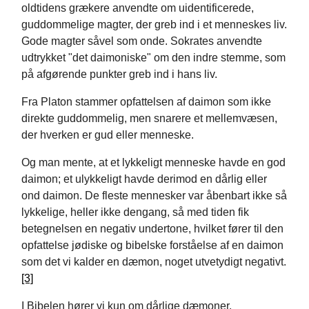
oldtidens grækere anvendte om uidentificerede,
guddommelige magter, der greb ind i et menneskes liv.
Gode magter såvel som onde. Sokrates anvendte
udtrykket "det daimoniske" om den indre stemme, som
på afgørende punkter greb ind i hans liv.
Fra Platon stammer opfattelsen af daimon som ikke
direkte guddommelig, men snarere et mellemvæsen,
der hverken er gud eller menneske.
Og man mente, at et lykkeligt menneske havde en god
daimon; et ulykkeligt havde derimod en dårlig eller
ond daimon. De fleste mennesker var åbenbart ikke så
lykkelige, heller ikke dengang, så med tiden fik
betegnelsen en negativ undertone, hvilket fører til den
opfattelse jødiske og bibelske forståelse af en daimon
som det vi kalder en dæmon, noget utvetydigt negativt.
[3]
I Bibelen hører vi kun om dårlige dæmoner.