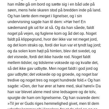
han måtte gå om bord og sætte sig i en båd ude på
søen, mens hele skaren stod på bredden inde på land.
Og han lærte dem meget i lignelser, og i sin
undervisning sagde han til dem: »Hør her! En
sædemand gik ud for at så. Og da han såede, faldt
noget på vejen, og fuglene kom og åd det op. Noget
faldt på klippegrund, hvor der ikke var ret meget jord,
og det kom straks op, fordi der kun var et tyndt lag jord;
og da solen kom højt på himlen, blev det svedet, og
det visnede, fordi det ikke havde rod. Noget faldt
mellem tidsler, og tidslerne voksede op og kvalte det,
så det ikke gav udbytte. Men noget faldt i god jord og
gav udbytte; det voksede op og groede, og noget bar
tredive og noget tres og noget hundrede fold.« Og han
sagde: »Den, der har ører at høre med, skal høre!« Da
han var blevet alene med sine ledsagere og de tolv,
spurgte de ham om lignelserne. Og han svarede dem:
»Til jer er Guds riges hemmelighed givet, men til dem