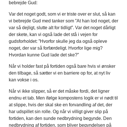
bebrejde Gud:
Var det noget godt, som vi er triste over er slut, så kan
vi bebrejde Gud med tanker som ”At han lod noget, der
var så dejligt, slutte alt for tidligt”. Var det noget dårligt
der skete, kan vi også lade det stå i vejen for
gudsforholdet: ”Hvorfor skulle jeg da også opleve
noget, der var så forfærdeligt. Hvorfor lige mig?
Hvordan kunne Gud lade det ske?”
Når vi holder fast på fortiden også bare hvis vi ønsker
den tilbage, så sætter vi en barriere op for, at nyt liv
kan vokse i os.
Når vi ikke slipper, så er det måske fordi, det ligner
endnu et tab. Men ifølge kompostens logik er vi nødt til
at slippe, hvis der skal ske en forvandling af det, der
har udspillet sin rolle. Og når vi villigt giver slip på
fortiden, kan den sunde nedbrydning begynde. Den
nedbrydning af fortiden, som bliver begyndelsen på