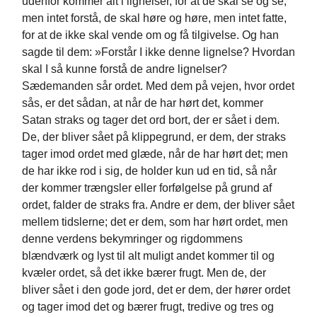
udenfor kommer alt i lignelser, for at de skal se og se,
men intet forstå, de skal høre og høre, men intet fatte,
for at de ikke skal vende om og få tilgivelse. Og han
sagde til dem: »Forstår I ikke denne lignelse? Hvordan
skal I så kunne forstå de andre lignelser?
Sædemanden sår ordet. Med dem på vejen, hvor ordet
sås, er det sådan, at når de har hørt det, kommer
Satan straks og tager det ord bort, der er sået i dem.
De, der bliver sået på klippegrund, er dem, der straks
tager imod ordet med glæde, når de har hørt det; men
de har ikke rod i sig, de holder kun ud en tid, så når
der kommer trængsler eller forfølgelse på grund af
ordet, falder de straks fra. Andre er dem, der bliver sået
mellem tidslerne; det er dem, som har hørt ordet, men
denne verdens bekymringer og rigdommens
blændværk og lyst til alt muligt andet kommer til og
kvæler ordet, så det ikke bærer frugt. Men de, der
bliver sået i den gode jord, det er dem, der hører ordet
og tager imod det og bærer frugt, tredive og tres og