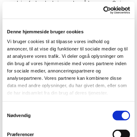
gødning fra husdyr, hvis man har sådan nogen. Og i
kompostbunken bliver affaldet så nedbrudt og omsat til
kompost, fyldt med næringsstoffer, mikroorganismer og
organiske forbindelser. (For at processen i en
Denne hjemmeside bruger cookies
kompostbunke skal gå ordentligt til, så skal komposten
luftes lidt, der skal ilt til og der må ikke blive alt for
Vi bruger cookies til at tilpasse vores indhold og
varmt i komposten.
annoncer, til at vise dig funktioner til sociale medier og til
at analysere vores trafik. Vi deler også oplysninger om
Komposten kan man bruge i sine blomsterbede, i sin
din brug af vores hjemmeside med vores partnere inden
køkkenhave, og sine blomsterkrukker. Den styrker alle
for sociale medier, annonceringspartnere og
de levende processer i jorden og gør den frugtbar. Gør
analysepartnere. Vores partnere kan kombinere disse
den til et godt sted for et korn at vokse. I
data med andre oplysninger, du har givet dem, eller som
kompostbunken brydes affaldet ned. Men den
de har indsamlet fra din brug af deres tjenester.
nedbrydning der sker er i virkeligheden bare
begyndelsen på ny opbygning. Først opbygges jorden
S
og siden opbygges planterne.
Nødvendig
a
Og på den måde forædles jorden. Den bliver til god
m
jord hvor sædemandens korn kan ”bære frugt, tredive
t
Præferencer