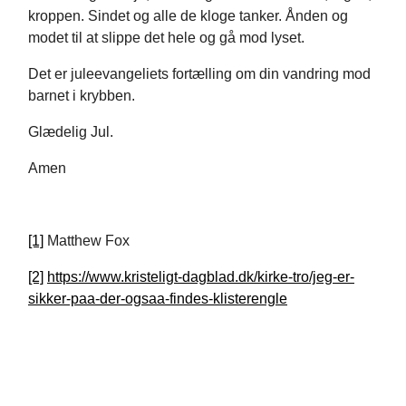
kroppen. Sindet og alle de kloge tanker. Ånden og
modet til at slippe det hele og gå mod lyset.
Det er juleevangeliets fortælling om din vandring mod
barnet i krybben.
Glædelig Jul.
Amen
[1]
Matthew Fox
[2]
https://www.kristeligt-dagblad.dk/kirke-tro/jeg-er-
sikker-paa-der-ogsaa-findes-klisterengle