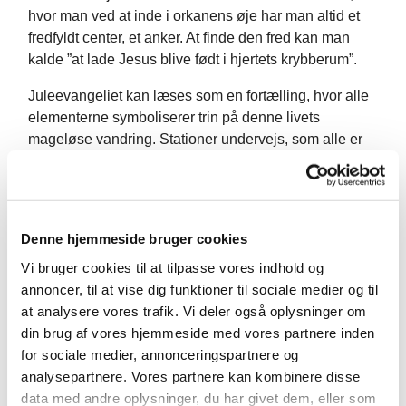
hvor man ved at inde i orkanens øje har man altid et
fredfyldt center, et anker. At finde den fred kan man
kalde ”at lade Jesus blive født i hjertets krybberum”.
Juleevangeliet kan læses som en fortælling, hvor alle
elementerne symboliserer trin på denne livets
mageløse vandring. Stationer undervejs, som alle er
nødvendige. Stationer, som vi besøger i slalom, i
zigzag, frem og tilbage. Hvordan vi bevæger os er der
ingen regel for, men smukt er det når vi lander i lyset.
Denne hjemmeside bruger cookies
Maria er en almindelig pige, det er ikke noget der er
forbeholdt en særlig type. Hun er derhjemme og får
Vi bruger cookies til at tilpasse vores indhold og
besøg af Gabriel (betyder
Guds kraft
) siden af Guds
annoncer, til at vise dig funktioner til sociale medier og til
Ånd.
at analysere vores trafik. Vi deler også oplysninger om
din brug af vores hjemmeside med vores partnere inden
Det sker altså midt i hverdagen. Midt i det almindelige
for sociale medier, annonceringspartnere og
liv. Fordi Gud vil det. Når vi mindst venter det. Vi er
analysepartnere. Vores partnere kan kombinere disse
alle, som Maria, på samme tid udvalgte og helt i din
data med andre oplysninger, du har givet dem, eller som