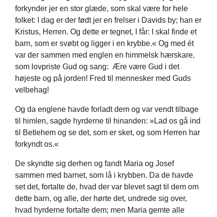
forkynder jer en stor glæde, som skal være for hele
folket: I dag er der født jer en frelser i Davids by; han er
Kristus, Herren. Og dette er tegnet, I får: I skal finde et
barn, som er svøbt og ligger i en krybbe.« Og med ét
var der sammen med englen en himmelsk hærskare,
som lovpriste Gud og sang: Ære være Gud i det
højeste og på jorden! Fred til mennesker med Guds
velbehag!
Og da englene havde forladt dem og var vendt tilbage
til himlen, sagde hyrderne til hinanden: »Lad os gå ind
til Betlehem og se det, som er sket, og som Herren har
forkyndt os.«
De skyndte sig derhen og fandt Maria og Josef
sammen med barnet, som lå i krybben. Da de havde
set det, fortalte de, hvad der var blevet sagt til dem om
dette barn, og alle, der hørte det, undrede sig over,
hvad hyrderne fortalte dem; men Maria gemte alle