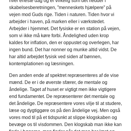
hver eneste dag og er virkelig som det hedder i
skabelsesberetningen, ”menneskets hjælpere” på
vejen mod Guds rige. Tiden i naturen. Tiden hvor vi
arbejder i haven, på marken eller i værkstedet.
Arbejder i hjemmet. Det fysiske er en station på vejen,
som vi ikke må køre forbi. Åndelighed uden krop
kaldes for inflation, den er oppustet og overlegen, har
ingen bund. Det har nonner og munke altid vidst. De
har altid arbejdet fysisk ved siden af bønnen,
kontemplationen og læsningen.
Den anden ende af spektret repræsenteres af de vise
mænd. De er i de øverste sfærer, de mentale og
åndelige. Taget af huset er vigtigt men ikke vigtigere
end fundamentet. De repræsenterer det mentale og
det åndelige. De repræsentere vores vilje til at studere,
læse og dygtiggøre os på den åndelige vej. Men også
vores mod til på et tidspunkt at slippe klogskaben og
bevæge os til visdommen. Den klogskab man ikke kan