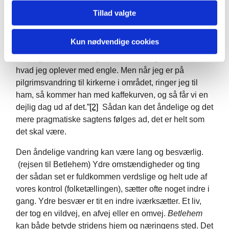
har man brug for på en åndelig vej. Du vil også finde
Tillad valgte
mennesker, der støtter dig, mennesker der selv er
blevet rørt af englevinger. En kvinde, der slev har
Kun nødvendige cookies
englesyner fortæller hvordan hendes mand ikke forstår
så meget af det. ”Han går ikke i kirke og forstår ikke,
hvad jeg oplever med engle. Men når jeg er på
pilgrimsvandring til kirkerne i området, ringer jeg til
ham, så kommer han med kaffekurven, og så får vi en
dejlig dag ud af det.”
[2]
Sådan kan det åndelige og det
mere pragmatiske sagtens følges ad, det er helt som
det skal være.
Den åndelige vandring kan være lang og besværlig.
(rejsen til Betlehem) Ydre omstændigheder og ting
der sådan set er fuldkommen verdslige og helt ude af
vores kontrol (folketællingen), sætter ofte noget indre i
gang. Ydre besvær er tit en indre iværksætter. Et liv,
der tog en vildvej, en afvej eller en omvej.
Betlehem
kan både betyde stridens hjem og næringens sted. Det