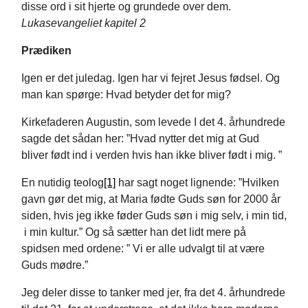
disse ord i sit hjerte og grundede over dem.
Lukasevangeliet kapitel 2
Prædiken
Igen er det juledag. Igen har vi fejret Jesus fødsel. Og
man kan spørge: Hvad betyder det for mig?
Kirkefaderen Augustin, som levede I det 4. århundrede
sagde det sådan her: ”Hvad nytter det mig at Gud
bliver født ind i verden hvis han ikke bliver født i mig. ”
En nutidig teolog
[1]
har sagt noget lignende: ”Hvilken
gavn gør det mig, at Maria fødte Guds søn for 2000 år
siden, hvis jeg ikke føder Guds søn i mig selv, i min tid,
i min kultur.” Og så sætter han det lidt mere på
spidsen med ordene: ” Vi er alle udvalgt til at være
Guds mødre.”
Jeg deler disse to tanker med jer, fra det 4. århundrede