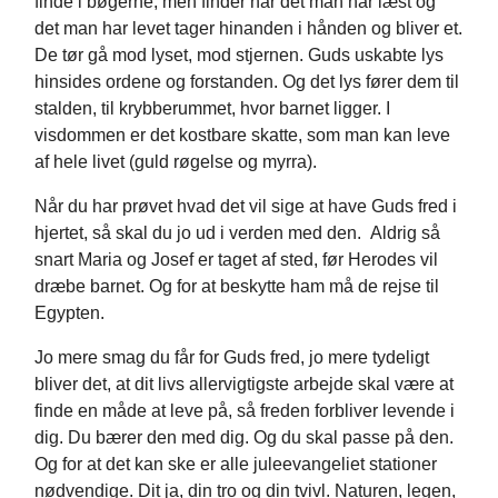
finde i bøgerne, men finder når det man har læst og
det man har levet tager hinanden i hånden og bliver et.
De tør gå mod lyset, mod stjernen. Guds uskabte lys
hinsides ordene og forstanden. Og det lys fører dem til
stalden, til krybberummet, hvor barnet ligger. I
visdommen er det kostbare skatte, som man kan leve
af hele livet (guld røgelse og myrra).
Når du har prøvet hvad det vil sige at have Guds fred i
hjertet, så skal du jo ud i verden med den. Aldrig så
snart Maria og Josef er taget af sted, før Herodes vil
dræbe barnet. Og for at beskytte ham må de rejse til
Egypten.
Jo mere smag du får for Guds fred, jo mere tydeligt
bliver det, at dit livs allervigtigste arbejde skal være at
finde en måde at leve på, så freden forbliver levende i
dig. Du bærer den med dig. Og du skal passe på den.
Og for at det kan ske er alle juleevangeliet stationer
nødvendige. Dit ja, din tro og din tvivl. Naturen, legen,