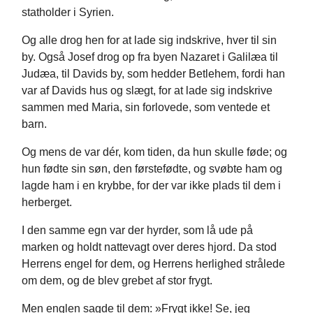
statholder i Syrien.
Og alle drog hen for at lade sig indskrive, hver til sin
by. Også Josef drog op fra byen Nazaret i Galilæa til
Judæa, til Davids by, som hedder Betlehem, fordi han
var af Davids hus og slægt, for at lade sig indskrive
sammen med Maria, sin forlovede, som ventede et
barn.
Og mens de var dér, kom tiden, da hun skulle føde; og
hun fødte sin søn, den førstefødte, og svøbte ham og
lagde ham i en krybbe, for der var ikke plads til dem i
herberget.
I den samme egn var der hyrder, som lå ude på
marken og holdt nattevagt over deres hjord. Da stod
Herrens engel for dem, og Herrens herlighed strålede
om dem, og de blev grebet af stor frygt.
Men englen sagde til dem: »Frygt ikke! Se, jeg