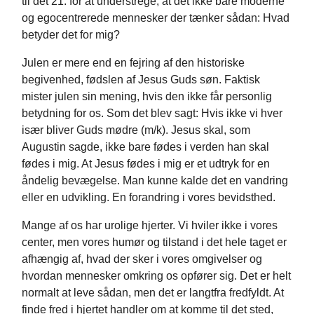
til det 21. for at understrege, at det ikke bare moderne
og egocentrerede mennesker der tænker sådan: Hvad
betyder det for mig?
Julen er mere end en fejring af den historiske
begivenhed, fødslen af Jesus Guds søn. Faktisk
mister julen sin mening, hvis den ikke får personlig
betydning for os. Som det blev sagt: Hvis ikke vi hver
især bliver Guds mødre (m/k). Jesus skal, som
Augustin sagde, ikke bare fødes i verden han skal
fødes i mig. At Jesus fødes i mig er et udtryk for en
åndelig bevægelse. Man kunne kalde det en vandring
eller en udvikling. En forandring i vores bevidsthed.
Mange af os har urolige hjerter. Vi hviler ikke i vores
center, men vores humør og tilstand i det hele taget er
afhængig af, hvad der sker i vores omgivelser og
hvordan mennesker omkring os opfører sig. Det er helt
normalt at leve sådan, men det er langtfra fredfyldt. At
finde fred i hjertet handler om at komme til det sted,