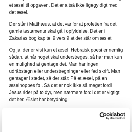
et æsel til opgaven. Det er altså ikke ligegyldigt med
det æsel.
Der står i Matthæus, at det var for at profetien fra det
gamle testamente skal gå i opfyldelse. Det er i
Zakarias bog kapitel 9 vers 9 at der står om æslet.
Og ja, der er vist kun et æsel. Hebraisk poesi er nemlig
sådan, at når noget skal understreges, så har man kun
en mulighed at gentage det. Man har ingen
udråbstegn eller understregninger eller fed skrift. Man
gentager i stedet, så der står: På et æsel, på en
æselhoppes føl. Så det er nok ikke så meget fordi
Jesus rider på to dyr, men nærmere fordi det er vigtigt
det her. Æslet har betydning!
Gud kommer os i møde på et meget vigtigt æsel. Ja
man kan sige at æslet er en nøgle til freden. En nøgle
eller en kode til fred. Den fred som skulle være i