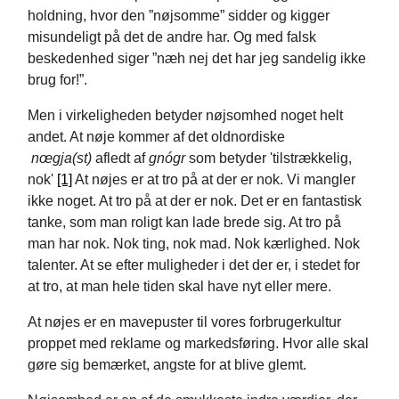
holdning, hvor den ”nøjsomme” sidder og kigger
misundeligt på det de andre har. Og med falsk
beskedenhed siger ”næh nej det har jeg sandelig ikke
brug for!”.
Men i virkeligheden betyder nøjsomhed noget helt
andet. At nøje kommer af det oldnordiske
nœgja(st)
afledt af
gnógr
som betyder 'tilstrækkelig,
nok'
[1]
At nøjes er at tro på at der er nok. Vi mangler
ikke noget. At tro på at der er nok. Det er en fantastisk
tanke, som man roligt kan lade brede sig. At tro på
man har nok. Nok ting, nok mad. Nok kærlighed. Nok
talenter. At se efter muligheder i det der er, i stedet for
at tro, at man hele tiden skal have nyt eller mere.
At nøjes er en mavepuster til vores forbrugerkultur
proppet med reklame og markedsføring. Hvor alle skal
gøre sig bemærket, angste for at blive glemt.