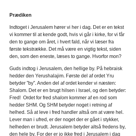
Prædiken
Indtoget i Jerusalem hører vi her i dag. Det er en tekst
vi kommer til at kende godt, hvis vi går i kirke, for vi får
den to gange om året, i hvert fald, når vi læser fra
første tekstrække. Det må være en vigtig tekst, siden
den, som den eneste, læses to gange. Hvorfor mon?
Guds indtog i Jerusalem, den hellige by. På hebraisk
hedder den Yerushalajim. Første del af ordet Yru
betyder ”by”. Anden del af ordet kender vi næsten:
Shalom. Det er en brugt hilsen i Israel, og den betyder:
Fred! Ordet for fred
shalom
kommer af en rod som
hedder SHM. Og SHM betyder noget i retning af
helhed. Så at leve i fred handler altså om at være hel.
Lever man i ufred, er der noget der er gået i stykker,
helheden er brudt. Jerusalem betyder altså fredens by,
den hele by. For der er jo ikke fred i Jerusalem i dag