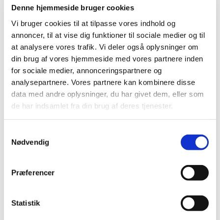
fredens by. Den fred som skulle være i dig og mig.
Denne hjemmeside bruger cookies
Den fred, som er der, men som vi bare skal finde. Og
Vi bruger cookies til at tilpasse vores indhold og
som vi kan finde hvis vi bruger
annoncer, til at vise dig funktioner til sociale medier og til
at analysere vores trafik. Vi deler også oplysninger om
Æselkoden! Den kommer her
din brug af vores hjemmeside med vores partnere inden
for sociale medier, annonceringspartnere og
I antikken var æslet det dyr, man så mest ned på og
analysepartnere. Vores partnere kan kombinere disse
anså for et slavedyr. Æslet har altså en
lav anseelse
.
data med andre oplysninger, du har givet dem, eller som
På Jesu tid var æslet et hverdagsdyr. Det mest brugte
de har indsamlet fra din brug af deres tjenester.
transportmiddel. Det svarer til en helt almindelig
familiebil. Jesus kommer os altså i møde i
hverdagen
.
S
Nødvendig
a
Æslet er et
nøjsomt
dyr, det kan klare sig uden vand i
m
flere dage. Det spiser græs, urter og småbuske og er
t
ikke kræsne.
Præferencer
y
Æsler er
langsomme
. De er gode til at klare varmen
k
og kan bære tunge byrder.
k
Statistik
e