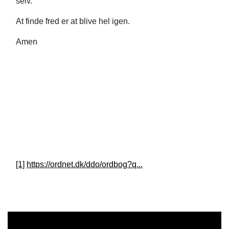
selv.
At finde fred er at blive hel igen.
Amen
[1]
https://ordnet.dk/ddo/ordbog?q...