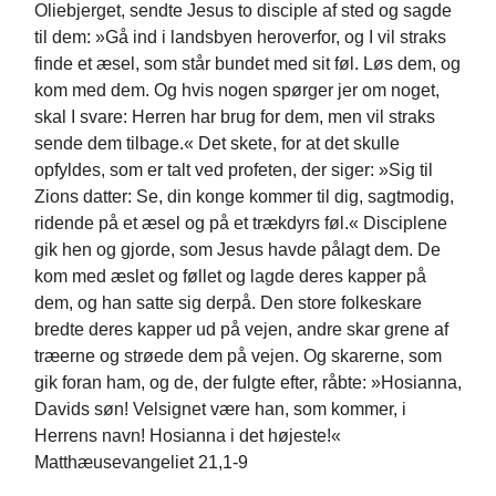
Oliebjerget, sendte Jesus to disciple af sted og sagde
til dem: »Gå ind i landsbyen heroverfor, og I vil straks
finde et æsel, som står bundet med sit føl. Løs dem, og
kom med dem. Og hvis nogen spørger jer om noget,
skal I svare: Herren har brug for dem, men vil straks
sende dem tilbage.« Det skete, for at det skulle
opfyldes, som er talt ved profeten, der siger: »Sig til
Zions datter: Se, din konge kommer til dig, sagtmodig,
ridende på et æsel og på et trækdyrs føl.« Disciplene
gik hen og gjorde, som Jesus havde pålagt dem. De
kom med æslet og føllet og lagde deres kapper på
dem, og han satte sig derpå. Den store folkeskare
bredte deres kapper ud på vejen, andre skar grene af
træerne og strøede dem på vejen. Og skarerne, som
gik foran ham, og de, der fulgte efter, råbte: »Hosianna,
Davids søn! Velsignet være han, som kommer, i
Herrens navn! Hosianna i det højeste!«
Matthæusevangeliet 21,1-9