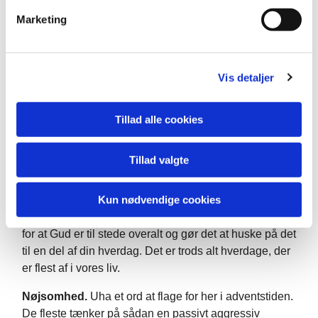
Æsler lever
alene
. De er ikke flokdyr som hestene
v
Marketing
a
De har
lange ører
og en god hørelse. Til gengæld er
l
det ikke så rart at høre på deres skryden,
g
Selma Lagerlöf fortæller, om hvordan æslet fik sine
Vis detaljer
lange ører…
Tillad alle cookies
Anseelsen.
Hvis du vil have fred, så skal du ikke gå
så meget op i hvad andre folk tænker. Jesus tog på
ingen måde hensyn til den slags.
Tillad valgte
Hverdagen.
Jesus vil møde os i vores hverdag, der er
Kun nødvendige cookies
flest hverdage. Gud er ikke bundet til helligdage, ja
han er heller ikke spærret inde i kirken. Få øjnene op
for at Gud er til stede overalt og gør det at huske på det
til en del af din hverdag. Det er trods alt hverdage, der
er flest af i vores liv.
Nøjsomhed.
Uha et ord at flage for her i adventstiden.
De fleste tænker på sådan en passivt aggressiv