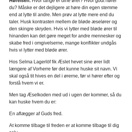
Hørelsen.
Hvor lange er dine ører? Hvor godt hører
du? Måske er det dejligere at høre din egen stemme
end at lytte til andre. Men prøv at lytte mere end du
taler. Husk kontrasten mellem de bløde æselører og
den skingre skryden. Hvis vi lytter med bløde ører til
hinanden kan det gøre meget for andre mennesker og
skabe fred i omgivelserne, mange konflikter undgås
hvis vi lytter med bløde ører.
Hos Selma Lagerlöf fik Æslet hevet sine ører lidt
længere af Vorherre før det kunne huske sit navn. Vi
skal også tit hives en del i ørerne, før vi hører efter og
forstå hvem vi er.
Men tag Æselkoden med ud i ugen der kommer, så du
kan huske hvem du er:
En aflægger af Guds fred.
At komme tilbage til freden er at komme tilbage til dig