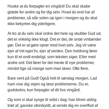
Huske at du forpagter en vingård! Du skal skabe
glæde for andre og for dig selv. Hvad du end har af
problemer, så står solen op igen i morgen og du skal
ikke bekymre dig yderligere.
At tro at du selv skal ordne det hele og skubbe Gud ud,
det er virkelig ikke klogt. Det er det, de onde vinbønder
gør. Det er at gøre oprør mod livet selv. Jeg vil være
ejer af mit eget liv, ejer af verden. Den holdning fører
kun til et ondt endeligt, som teksten siger. Eller med
andre ord: Det fører for det meste til nye problemer,
mindst lige så mange som man løser. Ofte flere.
Bare vent på Gud! Også helt til søndag morgen. Lad
ham vise dig vejen og løse problemerne. Du er,
gudskelov, kun forpagter af dit livs vingård.
Og som vi skal synge til sidst i dag: han bliver aldrig
træt af, ganske uforskyldt, at sende dig en overflod af