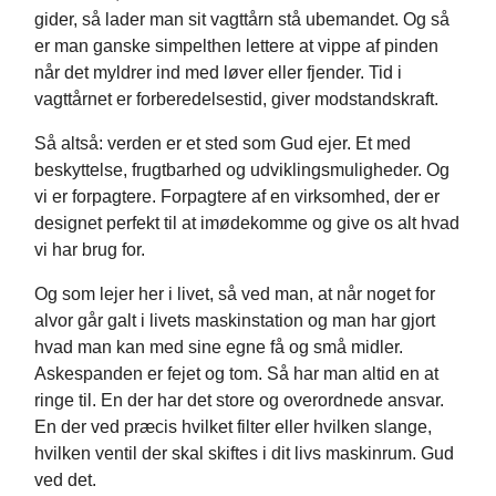
gider, så lader man sit vagttårn stå ubemandet. Og så
er man ganske simpelthen lettere at vippe af pinden
når det myldrer ind med løver eller fjender. Tid i
vagttårnet er forberedelsestid, giver modstandskraft.
Så altså: verden er et sted som Gud ejer. Et med
beskyttelse, frugtbarhed og udviklingsmuligheder. Og
vi er forpagtere. Forpagtere af en virksomhed, der er
designet perfekt til at imødekomme og give os alt hvad
vi har brug for.
Og som lejer her i livet, så ved man, at når noget for
alvor går galt i livets maskinstation og man har gjort
hvad man kan med sine egne få og små midler.
Askespanden er fejet og tom. Så har man altid en at
ringe til. En der har det store og overordnede ansvar.
En der ved præcis hvilket filter eller hvilken slange,
hvilken ventil der skal skiftes i dit livs maskinrum. Gud
ved det.