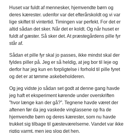
Huset var fuldt af mennesker, hjemvendte børn og
deres kærester. udenfor var det efterårskoldt og vi var
lige skiftet til vintertid. Timingen var perfekt. For det er
altid sådan det sker. Når det er koldt. Og når huset er
fuldt af gæster. Så sker det. At præstegårdens pille fyr
står af.
Sådan et pille fyr skal jo passes, ikke mindst skal der
fyldes piller på. Jeg er så heldig, at jeg bor til leje og
derfor har jeg kun en forpligtelse i forhold til pille fyret
og det er at tømme askebeholderen.
Og jeg vidste jo sådan set godt at denne gang havde
jeg haft et eksperiment kørende under overskriften
”hvor længe kan der gå?”. Tegnene havde været der
aftenen før da jeg vaskede vinglassene op fra de
hjemvendte børn og deres kærester, som nu havde
trukket sig tilbage til gæsteværelserne. Vandet var ikke
rigtig varmt, men jeg slog det hen.