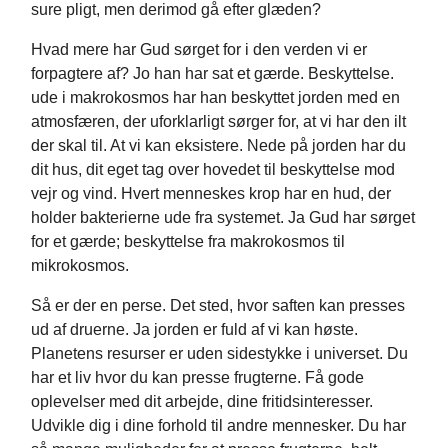
sure pligt, men derimod gå efter glæden?
Hvad mere har Gud sørget for i den verden vi er
forpagtere af? Jo han har sat et gærde. Beskyttelse.
ude i makrokosmos har han beskyttet jorden med en
atmosfæren, der uforklarligt sørger for, at vi har den ilt
der skal til. At vi kan eksistere. Nede på jorden har du
dit hus, dit eget tag over hovedet til beskyttelse mod
vejr og vind. Hvert menneskes krop har en hud, der
holder bakterierne ude fra systemet. Ja Gud har sørget
for et gærde; beskyttelse fra makrokosmos til
mikrokosmos.
Så er der en perse. Det sted, hvor saften kan presses
ud af druerne. Ja jorden er fuld af vi kan høste.
Planetens resurser er uden sidestykke i universet. Du
har et liv hvor du kan presse frugterne. Få gode
oplevelser med dit arbejde, dine fritidsinteresser.
Udvikle dig i dine forhold til andre mennesker. Du har