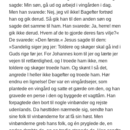
sagde: Min søn, gå ud og arbejd i vingården i dag.
Men han svarede: Nej, jeg vil ikke! Bagefter fortrød
han og gik derud. Så gik han til den anden søn og
sagde det samme til ham. Han svarede: Ja, herre! men
gik ikke derud. Hvem af de to gjorde deres fars vilje?«
De svarede: »Den første.« Jesus sagde til dem:
»Sandelig siger jeg jer: Toldere og skøger skal gå ind i
Guds rige før jer. For Johannes kom til jer og lærte jer
vejen til retfærdighed, og I troede ham ikke, men
toldere og skøger troede ham. Og skønt I så det,
angrede I heller ikke bagefter og troede ham. Hør
endnu en lignelse! Der var en vingårdsejer, som
plantede en vingård og satte et gærde om den, og han
gravede en perse i den og byggede et vagttårn. Han
forpagtede den bort til nogle vinbønder og rejste
udenlands. Da høsttiden nærmede sig, sendte han
sine folk til vinbønderne for at få sin høst. Men
vinbønderne greb hans folk, og én pryglede de, en