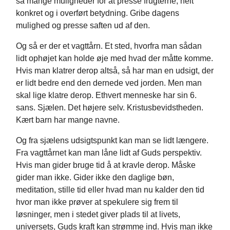
så mange muligheder for at presse frugterne, helt
konkret og i overført betydning. Gribe dagens
mulighed og presse saften ud af den.
Og så er der et vagttårn. Et sted, hvorfra man sådan
lidt ophøjet kan holde øje med hvad der måtte komme.
Hvis man klatrer derop altså, så har man en udsigt, der
er lidt bedre end den dernede ved jorden. Men man
skal lige klatre derop. Ethvert menneske har sin 6.
sans. Sjælen. Det højere selv. Kristusbevidstheden.
Kært barn har mange navne.
Og fra sjælens udsigtspunkt kan man se lidt længere.
Fra vagttårnet kan man låne lidt af Guds perspektiv.
Hvis man gider bruge tid å at kravle derop. Måske
gider man ikke. Gider ikke den daglige bøn,
meditation, stille tid eller hvad man nu kalder den tid
hvor man ikke prøver at spekulere sig frem til
løsninger, men i stedet giver plads til at livets,
universets, Guds kraft kan strømme ind. Hvis man ikke