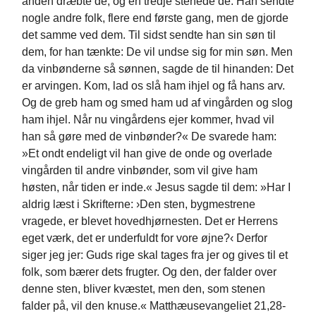
anden dræbte de, og en tredje stenede de. Han sendte
nogle andre folk, flere end første gang, men de gjorde
det samme ved dem. Til sidst sendte han sin søn til
dem, for han tænkte: De vil undse sig for min søn. Men
da vinbønderne så sønnen, sagde de til hinanden: Det
er arvingen. Kom, lad os slå ham ihjel og få hans arv.
Og de greb ham og smed ham ud af vingården og slog
ham ihjel. Når nu vingårdens ejer kommer, hvad vil
han så gøre med de vinbønder?« De svarede ham:
»Et ondt endeligt vil han give de onde og overlade
vingården til andre vinbønder, som vil give ham
høsten, når tiden er inde.« Jesus sagde til dem: »Har I
aldrig læst i Skrifterne: ›Den sten, bygmestrene
vragede, er blevet hovedhjørnesten. Det er Herrens
eget værk, det er underfuldt for vore øjne?‹ Derfor
siger jeg jer: Guds rige skal tages fra jer og gives til et
folk, som bærer dets frugter. Og den, der falder over
denne sten, bliver kvæstet, men den, som stenen
falder på, vil den knuse.« Matthæusevangeliet 21,28-