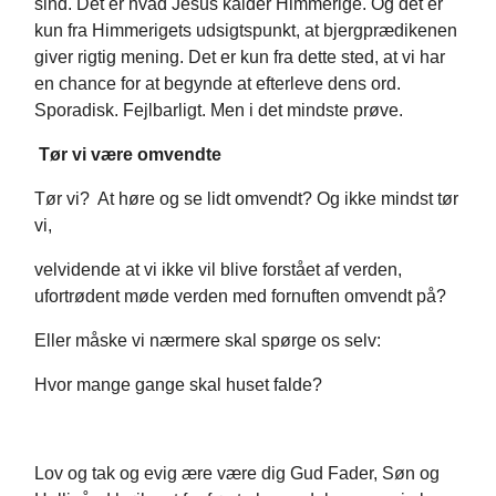
sind. Det er hvad Jesus kalder Himmerige. Og det er
kun fra Himmerigets udsigtspunkt, at bjergprædikenen
giver rigtig mening. Det er kun fra dette sted, at vi har
en chance for at begynde at efterleve dens ord.
Sporadisk. Fejlbarligt. Men i det mindste prøve.
Tør vi være omvendte
Tør vi? At høre og se lidt omvendt? Og ikke mindst tør
vi,
velvidende at vi ikke vil blive forstået af verden,
ufortrødent møde verden med fornuften omvendt på?
Eller måske vi nærmere skal spørge os selv:
Hvor mange gange skal huset falde?
Lov og tak og evig ære være dig Gud Fader, Søn og