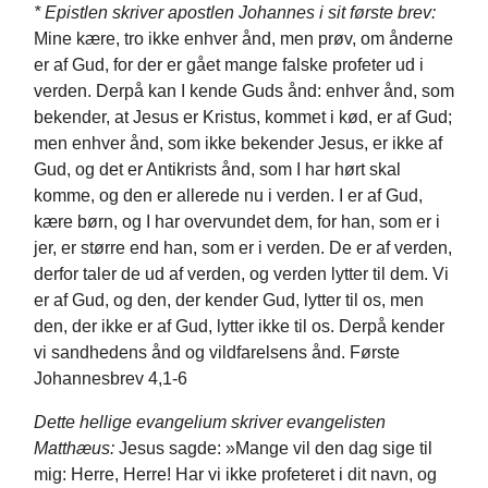
* Epistlen skriver apostlen Johannes i sit første brev:
Mine kære, tro ikke enhver ånd, men prøv, om ånderne
er af Gud, for der er gået mange falske profeter ud i
verden. Derpå kan I kende Guds ånd: enhver ånd, som
bekender, at Jesus er Kristus, kommet i kød, er af Gud;
men enhver ånd, som ikke bekender Jesus, er ikke af
Gud, og det er Antikrists ånd, som I har hørt skal
komme, og den er allerede nu i verden. I er af Gud,
kære børn, og I har overvundet dem, for han, som er i
jer, er større end han, som er i verden. De er af verden,
derfor taler de ud af verden, og verden lytter til dem. Vi
er af Gud, og den, der kender Gud, lytter til os, men
den, der ikke er af Gud, lytter ikke til os. Derpå kender
vi sandhedens ånd og vildfarelsens ånd. Første
Johannesbrev 4,1-6
Dette hellige evangelium skriver evangelisten
Matthæus:
Jesus sagde: »Mange vil den dag sige til
mig: Herre, Herre! Har vi ikke profeteret i dit navn, og