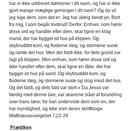
har vi ikke uddrevet dæmoner i dit navn, og har vi ikke
gjort mange mægtige gerninger i dit navn? Og da vil
jeg sige dem, som det er: Jeg har aldrig kendt jer. Bort
fra mig, I som begår lovbrud! Derfor: Enhver, som hører
disse ord og handler efter dem, skal ligne en klog
mand, der har bygget sit hus på klippen. Og
skybruddet kom, og floderne steg, og stormene suste
og ramte det hus. Men det faldt ikke, for dets grund var
lagt på klippen. Men enhver, som hører disse ord og
ikke handler efter dem, skal ligne en tåbe, der har
bygget sit hus på sand. Og skybruddet kom, og
floderne steg, og stormene suste og slog imod det hus.
Og det faldt, og dets fald var stort.« Da Jesus var
færdig med denne tale, var skarerne slået af forundring
over hans lære; for han underviste dem som en, der
har myndighed, og ikke som deres skriftkloge.
Matthæusevangeliet 7,22-29
Prædiken