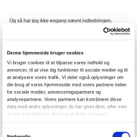
Og så har jeg ikke engang nævnt indledningen.
Saligprisningerne. De er nærmest i modstrid med al
menneskelig sund fornuft. De siger, at man er salig,
velsignet (eller heldig som 2020 oversættelsen siger)
Denne hjemmeside bruger cookies
Når man er fattig i ånden - når man erkender sin
Vi bruger cookies til at tilpasse vores indhold og
afhængighed af Gud. Når man sørger.
annoncer, til at vise dig funktioner til sociale medier og til
For bare at nævne to af dem.
at analysere vores trafik. Vi deler også oplysninger om
din brug af vores hjemmeside med vores partnere inden
Saligprisningerne vender virkelig alting på hovedet,
for sociale medier, annonceringspartnere og
vender det hele om.
analysepartnere. Vores partnere kan kombinere disse
data med andre oplysninger, du har givet dem, eller som
de har indsamlet fra din brug af deres tjenester.
Pyt med fundamentet, lad det skride - Indtil vi bliver
tætte af at bygge op
S
Nødvendig