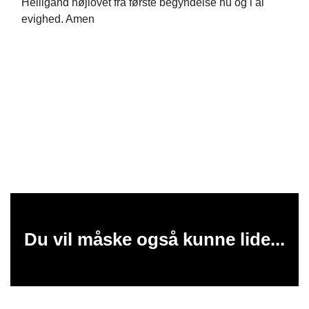
Helligånd højlovet fra første begyndelse nu og i al
evighed. Amen
Du vil måske også kunne lide...