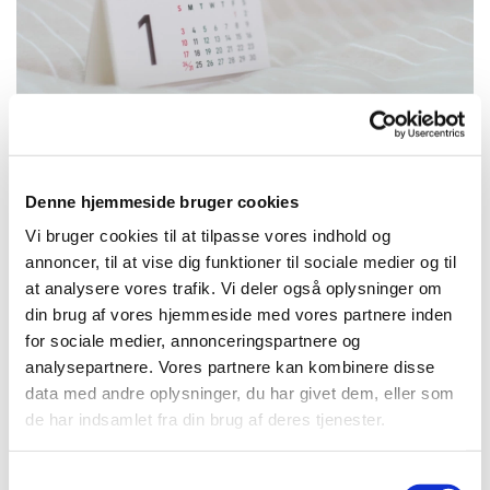
Denne hjemmeside bruger cookies
Vi bruger cookies til at tilpasse vores indhold og
Torsdag 1. oktober 2026, kl. 11:00
annoncer, til at vise dig funktioner til sociale medier og til
at analysere vores trafik. Vi deler også oplysninger om
Alsønderup kirke, Ravnsbjergvej 6,
din brug af vores hjemmeside med vores partnere inden
3400 Hillerød
for sociale medier, annonceringspartnere og
analysepartnere. Vores partnere kan kombinere disse
data med andre oplysninger, du har givet dem, eller som
de har indsamlet fra din brug af deres tjenester.
S