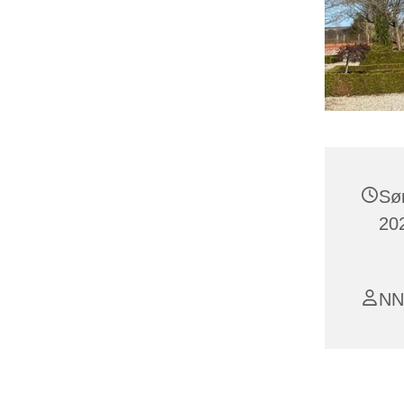
Sø
202
NN