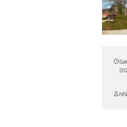
Sø
202
NN