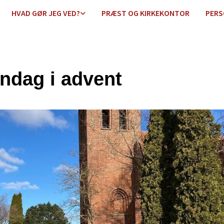
HVAD GØR JEG VED?
PRÆST OG KIRKEKONTOR
PERS
øndag i advent