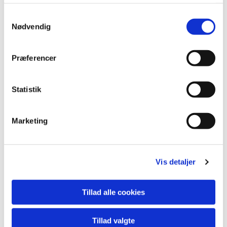
S
Nødvendig
a
m
t
Præferencer
y
k
k
Statistik
e
v
Marketing
a
l
g
Vis detaljer
Tillad alle cookies
Tillad valgte