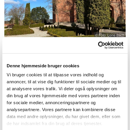
© Foto: Lone Bach
Denne hjemmeside bruger cookies
Søndag 22. november 2026, kl. 10:30 -
11:30
Vi bruger cookies til at tilpasse vores indhold og
annoncer, til at vise dig funktioner til sociale medier og til
at analysere vores trafik. Vi deler også oplysninger om
Alsønderup kirke, Ravnsbjergvej 6,
din brug af vores hjemmeside med vores partnere inden
3400 Hillerød
for sociale medier, annonceringspartnere og
analysepartnere. Vores partnere kan kombinere disse
NN
data med andre oplysninger, du har givet dem, eller som
de har indsamlet fra din brug af deres tjenester.