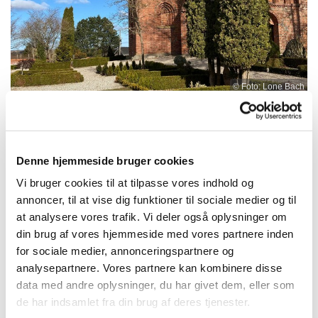
© Foto: Lone Bach
Denne hjemmeside bruger cookies
Søndag 8. november 2026, kl. 10:30 -
11:30
Vi bruger cookies til at tilpasse vores indhold og
annoncer, til at vise dig funktioner til sociale medier og til
at analysere vores trafik. Vi deler også oplysninger om
Alsønderup kirke, Ravnsbjergvej 6,
din brug af vores hjemmeside med vores partnere inden
3400 Hillerød
for sociale medier, annonceringspartnere og
analysepartnere. Vores partnere kan kombinere disse
NN
data med andre oplysninger, du har givet dem, eller som
de har indsamlet fra din brug af deres tjenester.