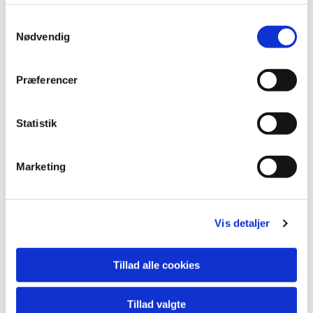
S
Nødvendig
a
m
t
Præferencer
y
k
k
Statistik
e
v
Marketing
a
l
g
Vis detaljer
Tillad alle cookies
Tillad valgte