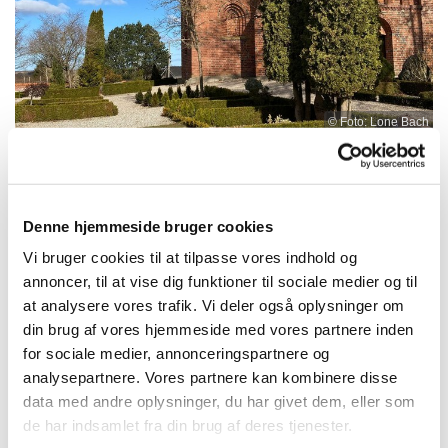
© Foto: Lone Bach
Denne hjemmeside bruger cookies
Søndag 13. september 2026, kl. 10:30
- 11:30
Vi bruger cookies til at tilpasse vores indhold og
annoncer, til at vise dig funktioner til sociale medier og til
at analysere vores trafik. Vi deler også oplysninger om
Alsønderup kirke, Ravnsbjergvej 6,
din brug af vores hjemmeside med vores partnere inden
3400 Hillerød
for sociale medier, annonceringspartnere og
analysepartnere. Vores partnere kan kombinere disse
NN
data med andre oplysninger, du har givet dem, eller som
de har indsamlet fra din brug af deres tjenester.