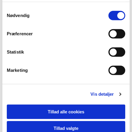
S
Nødvendig
a
m
t
Præferencer
y
k
k
Statistik
e
v
Marketing
a
l
g
Vis detaljer
Tillad alle cookies
Tillad valgte